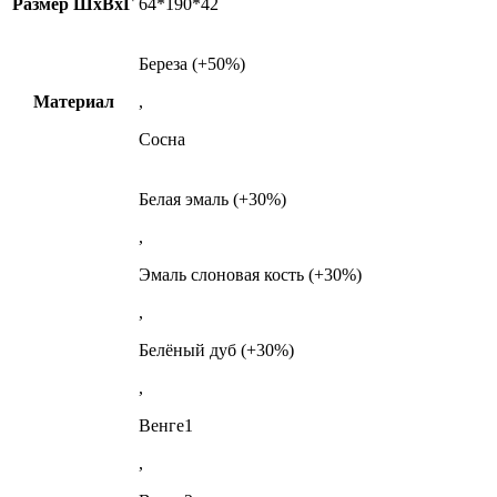
Размер ШxВxГ
64*190*42
Береза (+50%)
Материал
,
Сосна
Белая эмаль (+30%)
,
Эмаль слоновая кость (+30%)
,
Белёный дуб (+30%)
,
Венге1
,