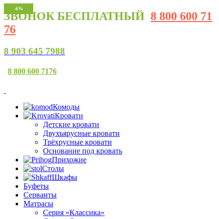
-4%
-6%
ЗВОНОК
БЕСПЛАТНЫЙ
8 800 600 71
76
8 903 645 7988
8 800 600 7176
Комоды
Кровати
Детские кровати
Двухъярусные кровати
Трёхрусные кровати
Основание под кровать
Прихожие
Столы
Шкафы
Буфеты
Серванты
Матрасы
Серия «Классика»