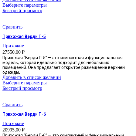
Этот
Выберите параметры
товар
Быстрый просмотр
имеет
несколько
вариаций.
Сравнить
Опции
Прихожая Верди П-5
можно
выбрать
Прихожие
на
27550,00
₽
странице
Прихожая “Верди П-5” — это компактная и функциональная
товара.
модель, которая идеально подходит для небольших
помещений. Она предлагает открытое размещение верхней
одежды,
Добавить в список желаний
Этот
Выберите параметры
товар
Быстрый просмотр
имеет
несколько
вариаций.
Сравнить
Опции
Прихожая Верди П-6
можно
выбрать
Прихожие
на
20995,00
₽
странице
Прихожая “Верди П-6” — это компактный и функциональный