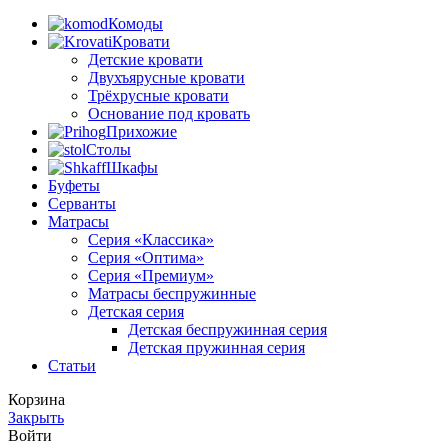
Опции
Комоды
можно
Кровати
выбрать
Детские кровати
на
Двухъярусные кровати
странице
Трёхрусные кровати
товара.
Основание под кровать
Прихожие
Столы
Шкафы
Буфеты
Серванты
Матрасы
Серия «Классика»
Серия «Оптима»
Серия «Премиум»
Матрасы беспружинные
Детская серия
Детская беспружинная серия
Детская пружинная серия
Статьи
Корзина
Закрыть
Войти