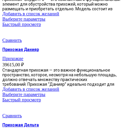
товара.
элемент для обустройства прихожей, который можно
размещать и приобретать отдельно. Модель состоит из
Добавить в список желаний
Этот
Выберите параметры
товар
Быстрый просмотр
имеет
несколько
вариаций.
Сравнить
Опции
Прихожая Данияр
можно
выбрать
Прихожие
на
39615,00
₽
странице
Стандартная прихожая — это важное функциональное
товара.
пространство, которое, несмотря на небольшую площадь,
должно отвечать множеству практических
требований. Прихожая “Данияр” идеально подходит для
Добавить в список желаний
Этот
Выберите параметры
товар
Быстрый просмотр
имеет
несколько
вариаций.
Сравнить
Опции
Прихожая Дельта
можно
выбрать