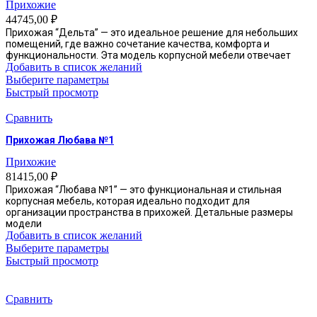
Прихожие
на
44745,00
₽
странице
Прихожая “Дельта” — это идеальное решение для небольших
товара.
помещений, где важно сочетание качества, комфорта и
функциональности. Эта модель корпусной мебели отвечает
Добавить в список желаний
Этот
Выберите параметры
товар
Быстрый просмотр
имеет
несколько
Сравнить
вариаций.
Прихожая Любава №1
Опции
можно
Прихожие
выбрать
81415,00
₽
на
Прихожая “Любава №1” — это функциональная и стильная
странице
корпусная мебель, которая идеально подходит для
товара.
организации пространства в прихожей. Детальные размеры
модели
Добавить в список желаний
Этот
Выберите параметры
товар
Быстрый просмотр
имеет
несколько
вариаций.
Сравнить
Опции