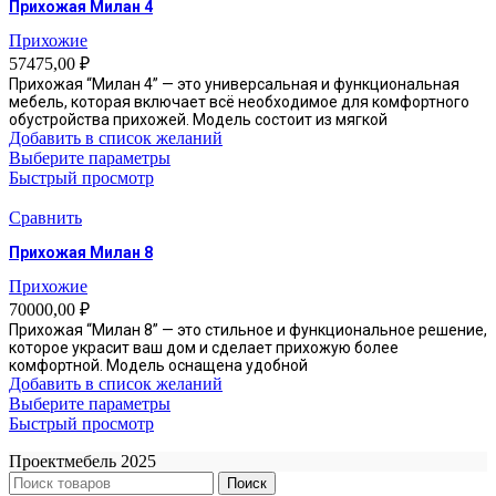
Прихожая Милан 4
можно
выбрать
Прихожие
на
57475,00
₽
странице
Прихожая “Милан 4” — это универсальная и функциональная
товара.
мебель, которая включает всё необходимое для комфортного
обустройства прихожей. Модель состоит из мягкой
Добавить в список желаний
Этот
Выберите параметры
товар
Быстрый просмотр
имеет
несколько
Сравнить
вариаций.
Прихожая Милан 8
Опции
можно
Прихожие
выбрать
70000,00
₽
на
Прихожая “Милан 8” — это стильное и функциональное решение,
странице
которое украсит ваш дом и сделает прихожую более
товара.
комфортной. Модель оснащена удобной
Добавить в список желаний
Этот
Выберите параметры
товар
Быстрый просмотр
имеет
Проектмебель
2025
несколько
вариаций.
Поиск