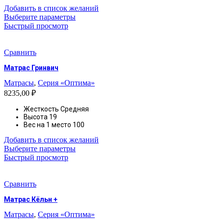
Добавить в список желаний
Этот
Выберите параметры
товар
Быстрый просмотр
имеет
несколько
вариаций.
Сравнить
Опции
Матрас Гринвич
можно
выбрать
Матрасы
,
Серия «Оптима»
на
8235,00
₽
странице
товара.
Жесткость
Средняя
Высота 19
Вес на 1 место 100
Добавить в список желаний
Этот
Выберите параметры
товар
Быстрый просмотр
имеет
несколько
вариаций.
Сравнить
Опции
Матрас Кёльн +
можно
выбрать
Матрасы
,
Серия «Оптима»
на