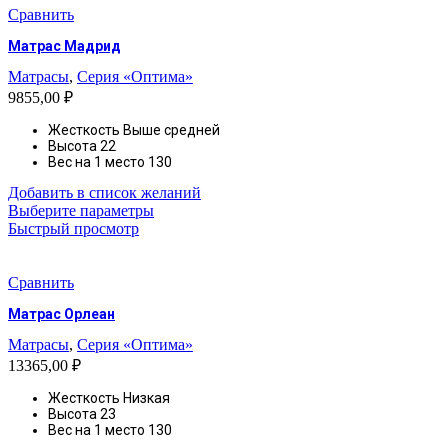
вариаций.
Сравнить
Опции
Матрас Мадрид
можно
выбрать
Матрасы
,
Серия «Оптима»
на
9855,00
₽
странице
товара.
Жесткость Выше средней
Высота
22
Вес на 1 место 130
Добавить в список желаний
Этот
Выберите параметры
товар
Быстрый просмотр
имеет
несколько
вариаций.
Сравнить
Опции
Матрас Орлеан
можно
выбрать
Матрасы
,
Серия «Оптима»
на
13365,00
₽
странице
товара.
Жесткость Низкая
Высота
23
Вес на 1 место 130