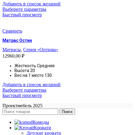
Добавить в список желаний
Этот
Выберите параметры
товар
Быстрый просмотр
имеет
несколько
вариаций.
Сравнить
Опции
Матрас Остин
можно
выбрать
Матрасы
,
Серия «Оптима»
на
12960,00
₽
странице
товара.
Жесткость
Средняя
Высота
20
Вес на 1 место 130
Добавить в список желаний
Этот
Выберите параметры
товар
Быстрый просмотр
имеет
Проектмебель
2025
несколько
вариаций.
Поиск
Опции
Комоды
можно
Кровати
выбрать
Детские кровати
на