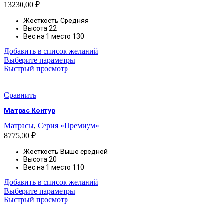
13230,00
₽
странице
товара.
Жесткость
Средняя
Высота
22
Вес на 1 место 130
Добавить в список желаний
Этот
Выберите параметры
товар
Быстрый просмотр
имеет
несколько
вариаций.
Сравнить
Опции
Матрас Контур
можно
выбрать
Матрасы
,
Серия «Премиум»
на
8775,00
₽
странице
товара.
Жесткость
Выше средней
Высота
20
Вес на 1 место
110
Добавить в список желаний
Этот
Выберите параметры
товар
Быстрый просмотр
имеет
несколько