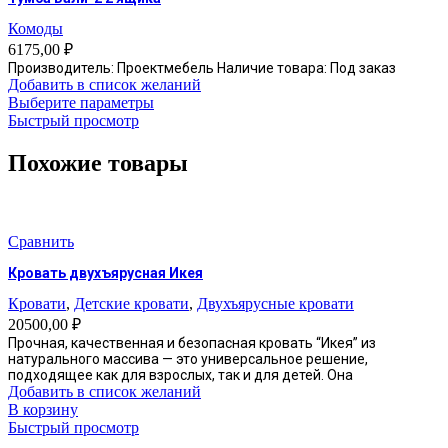
Комоды
6175,00
₽
Производитель: Проектмебель Наличие товара: Под заказ
Добавить в список желаний
Этот
Выберите параметры
товар
Быстрый просмотр
имеет
несколько
Похожие товары
вариаций.
Опции
можно
выбрать
Сравнить
на
странице
Кровать двухъярусная Икея
товара.
Кровати
,
Детские кровати
,
Двухъярусные кровати
20500,00
₽
Прочная, качественная и безопасная кровать “Икея” из
натурального массива — это универсальное решение,
подходящее как для взрослых, так и для детей. Она
Добавить в список желаний
В корзину
Быстрый просмотр