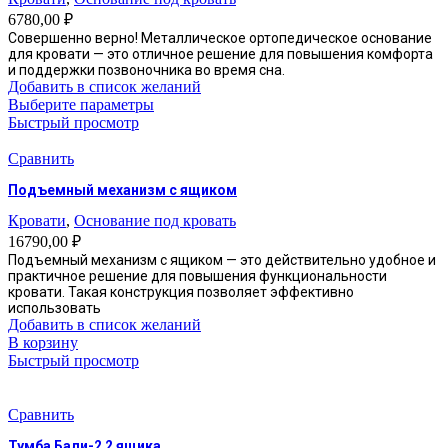
на
6780,00
₽
странице
Совершенно верно! Металлическое ортопедическое основание
товара.
для кровати — это отличное решение для повышения комфорта
и поддержки позвоночника во время сна.
Добавить в список желаний
Этот
Выберите параметры
товар
Быстрый просмотр
имеет
несколько
Сравнить
вариаций.
Подъемный механизм с ящиком
Опции
можно
Кровати
,
Основание под кровать
выбрать
16790,00
₽
на
Подъемный механизм с ящиком — это действительно удобное и
странице
практичное решение для повышения функциональности
товара.
кровати. Такая конструкция позволяет эффективно
использовать
Добавить в список желаний
В корзину
Быстрый просмотр
Сравнить
Тумба Бали-2 2 ящика