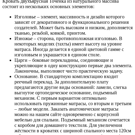
Кровать двухъярусная Точенка из натурального массива
состоит из нескольких основных элементов:
Изголовье – элемент, массивность и дизайн которого
зависят от декоративного и функционального решения
создателей. Может быть высоким и низким, дополняется
тканью, резьбой, ковкой, принтом.
Изножье – сторона, противоположная изголовью. В
некоторых моделях (тахты) имеет высоту на уровне
матраса. Иногда делается в единой цветовой гамме с
изголовьем и украшается в едином стиле.
Царги – боковые перекладины, соединяющие и
укрепляющие в одну конструкцию первые два элемента.
Лаконичны, выполняют чисто практическую задачу.
Основание. В стандартную комплектацию входит
реечный переклад. За дополнительную плату
предлагаются другие виды оснований: ламели, слегка
выгнутое ортопедическое основание, подъемный
механизм. С первым вариантом оптимально
использовать пружинные матрасы, со вторым и третьим
– любые модели. Заказать анатомические матрасы
можно на нашем сайте одновременно с корпусной
мебелью для спальни. Подъемный механизм сочетается
с коробом для домашнего текстиля. Для увеличения
жёсткости в кроватях с шириной спального места 120см