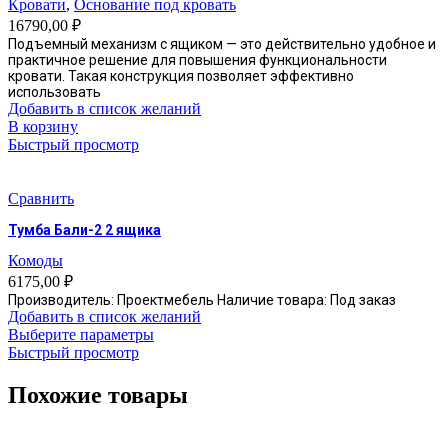
Кровати
,
Основание под кровать
выбрать
16790,00
₽
на
Подъемный механизм с ящиком — это действительно удобное и
странице
практичное решение для повышения функциональности
товара.
кровати. Такая конструкция позволяет эффективно
использовать
Добавить в список желаний
В корзину
Быстрый просмотр
Сравнить
Тумба Бали-2 2 ящика
Комоды
6175,00
₽
Производитель: Проектмебель Наличие товара: Под заказ
Добавить в список желаний
Этот
Выберите параметры
товар
Быстрый просмотр
имеет
несколько
Похожие товары
вариаций.
Опции
можно