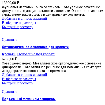
13300,00
₽
Журнальный столик Тонго со стеклом – это удачное сочетание
доступности, функциональности и эстетики. Он станет стильным
украшением вашего дома и центральным элементом
Добавить в список желаний
Этот
Выберите параметры
товар
Быстрый просмотр
имеет
несколько
вариаций.
Сравнить
Опции
Ортопедическое основание для кровати
можно
выбрать
Кровати
,
Основание под кровать
на
6780,00
₽
странице
Совершенно верно! Металлическое ортопедическое основание
товара.
для кровати — это отличное решение для повышения комфорта
и поддержки позвоночника во время сна.
Добавить в список желаний
Этот
Выберите параметры
товар
Быстрый просмотр
имеет
несколько
Сравнить
вариаций.
Подъемный механизм с ящиком
Опции
можно