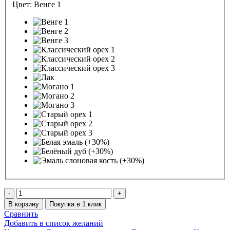
Цвет:
Венге 1
Количество
товара
В корзину
Покупка в 1 клик
Кровать
Сравнить
двухъярусная
Добавить в список желаний
Эра