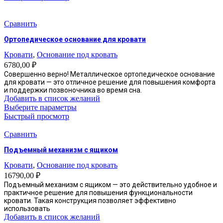
имеет
несколько
вариаций.
Сравнить
Опции
Ортопедическое основание для кровати
можно
выбрать
Кровати
,
Основание под кровать
на
6780,00
₽
странице
Совершенно верно! Металлическое ортопедическое основание
товара.
для кровати — это отличное решение для повышения комфорта
и поддержки позвоночника во время сна.
Добавить в список желаний
Этот
Выберите параметры
товар
Быстрый просмотр
имеет
несколько
Сравнить
вариаций.
Подъемный механизм с ящиком
Опции
можно
Кровати
,
Основание под кровать
выбрать
16790,00
₽
на
Подъемный механизм с ящиком — это действительно удобное и
странице
практичное решение для повышения функциональности
товара.
кровати. Такая конструкция позволяет эффективно
использовать
Добавить в список желаний