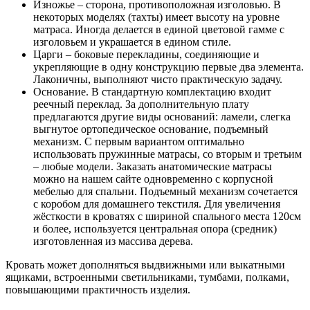
Изножье – сторона, противоположная изголовью. В
некоторых моделях (тахты) имеет высоту на уровне
матраса. Иногда делается в единой цветовой гамме с
изголовьем и украшается в едином стиле.
Царги – боковые перекладины, соединяющие и
укрепляющие в одну конструкцию первые два элемента.
Лаконичны, выполняют чисто практическую задачу.
Основание. В стандартную комплектацию входит
реечный переклад. За дополнительную плату
предлагаются другие виды оснований: ламели, слегка
выгнутое ортопедическое основание, подъемный
механизм. С первым вариантом оптимально
использовать пружинные матрасы, со вторым и третьим
– любые модели. Заказать анатомические матрасы
можно на нашем сайте одновременно с корпусной
мебелью для спальни. Подъемный механизм сочетается
с коробом для домашнего текстиля. Для увеличения
жёсткости в кроватях с шириной спального места 120см
и более, используется центральная опора (средник)
изготовленная из массива дерева.
Кровать может дополняться выдвижными или выкатными
ящиками, встроенными светильниками, тумбами, полками,
повышающими практичность изделия.