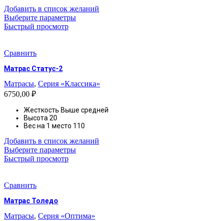
Добавить в список желаний
Этот
Выберите параметры
товар
Быстрый просмотр
имеет
несколько
вариаций.
Сравнить
Опции
Матрас Статус-2
можно
выбрать
Матрасы
,
Серия «Классика»
на
6750,00
₽
странице
товара.
Жесткость
Выше средней
Высота
20
Вес на 1 место
110
Добавить в список желаний
Этот
Выберите параметры
товар
Быстрый просмотр
имеет
несколько
вариаций.
Сравнить
Опции
Матрас Толедо
можно
выбрать
Матрасы
,
Серия «Оптима»
на