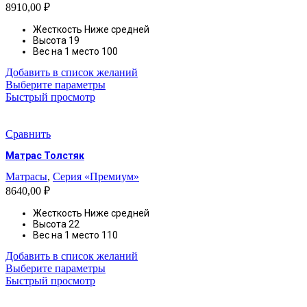
8910,00
₽
странице
товара.
Жесткость Ниже средней
Высота
19
Вес на 1 место 100
Добавить в список желаний
Этот
Выберите параметры
товар
Быстрый просмотр
имеет
несколько
вариаций.
Сравнить
Опции
Матрас Толстяк
можно
выбрать
Матрасы
,
Серия «Премиум»
на
8640,00
₽
странице
товара.
Жесткость
Ниже средней
Высота
22
Вес на 1 место
110
Добавить в список желаний
Этот
Выберите параметры
товар
Быстрый просмотр
имеет
несколько