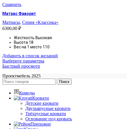
вариаций.
Сравнить
Опции
Матрас Фаворит
можно
выбрать
Матрасы
,
Серия «Классика»
на
6300,00
₽
странице
товара.
Жесткость
Высокая
Высота
18
Вес на 1 место
110
Добавить в список желаний
Этот
Выберите параметры
товар
Быстрый просмотр
имеет
Проектмебель
2025
несколько
вариаций.
Поиск
Опции
можно
Комоды
выбрать
Кровати
на
Детские кровати
странице
Двухъярусные кровати
товара.
Трёхрусные кровати
Основание под кровать
Прихожие