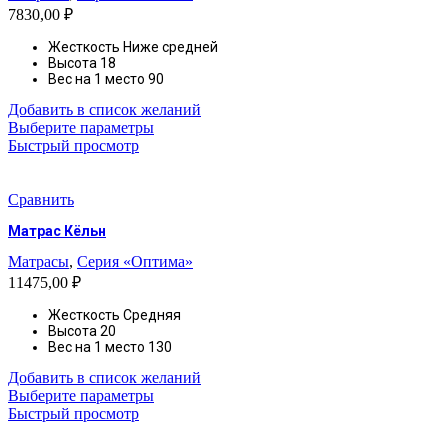
7830,00
₽
Жесткость Ниже средней
Высота
18
Вес на 1 место 90
Добавить в список желаний
Этот
Выберите параметры
товар
Быстрый просмотр
имеет
несколько
вариаций.
Сравнить
Опции
Матрас Кёльн
можно
выбрать
Матрасы
,
Серия «Оптима»
на
11475,00
₽
странице
товара.
Жесткость
Средняя
Высота
20
Вес на 1 место 130
Добавить в список желаний
Этот
Выберите параметры
товар
Быстрый просмотр
имеет