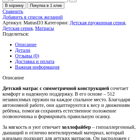
товара
В корзину
Покупка в 1 клик
Матрас
Сравнить
Врунгель
Добавить в список желаний
Артикул:
MatrasD3
Категории:
Детская пружинная серия
,
Детская серия
,
Матрасы
Поделиться:
Описание
Детали
Отзывы (0)
Доставка и оплата
Важная информация
Описание
Детский матрас с симметричной конструкцией
сочетает
комфорт и надежную поддержку. В его основе – 512
независимых пружин на каждое спальное место. Благодаря
автономной работе, они адаптируются к весу и движениям
ребёнка, помогая сохранять естественное положение
позвоночника и формировать правильную осанку.
За мягкость и уют отвечает
холлофайбер
– гипоаллергенный,
дышащий и отлично вентилируемый материал, который
идеально подходит для детских матрасов. Он расположен с