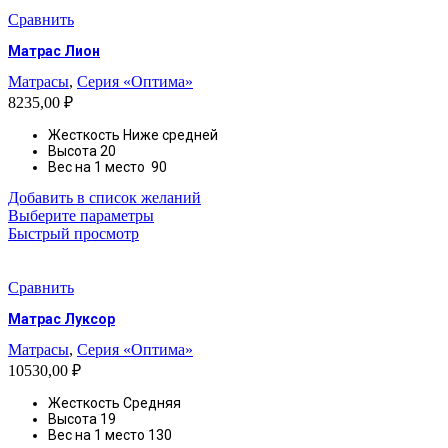
несколько
вариаций.
Сравнить
Опции
Матрас Лион
можно
выбрать
Матрасы
,
Серия «Оптима»
на
8235,00
₽
странице
товара.
Жесткость Ниже средней
Высота
20
Вес на 1 место 90
Добавить в список желаний
Этот
Выберите параметры
товар
Быстрый просмотр
имеет
несколько
вариаций.
Сравнить
Опции
Матрас Луксор
можно
выбрать
Матрасы
,
Серия «Оптима»
на
10530,00
₽
странице
товара.
Жесткость
Средняя
Высота
19
Вес на 1 место 130