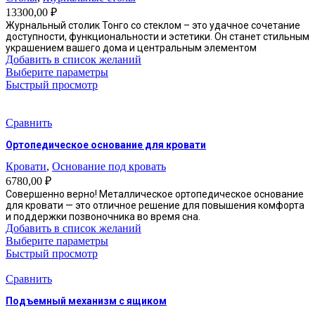
13300,00
₽
Журнальный столик Тонго со стеклом – это удачное сочетание
доступности, функциональности и эстетики. Он станет стильным
украшением вашего дома и центральным элементом
Добавить в список желаний
Этот
Выберите параметры
товар
Быстрый просмотр
имеет
несколько
вариаций.
Сравнить
Опции
Ортопедическое основание для кровати
можно
выбрать
Кровати
,
Основание под кровать
на
6780,00
₽
странице
Совершенно верно! Металлическое ортопедическое основание
товара.
для кровати — это отличное решение для повышения комфорта
и поддержки позвоночника во время сна.
Добавить в список желаний
Этот
Выберите параметры
товар
Быстрый просмотр
имеет
несколько
Сравнить
вариаций.
Подъемный механизм с ящиком
Опции