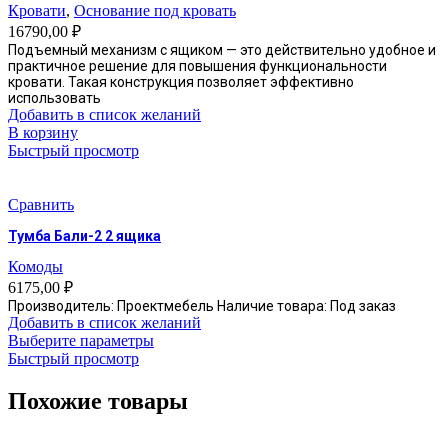
можно
Кровати
,
Основание под кровать
выбрать
16790,00
₽
на
Подъемный механизм с ящиком — это действительно удобное и
странице
практичное решение для повышения функциональности
товара.
кровати. Такая конструкция позволяет эффективно
использовать
Добавить в список желаний
В корзину
Быстрый просмотр
Сравнить
Тумба Бали-2 2 ящика
Комоды
6175,00
₽
Производитель: Проектмебель Наличие товара: Под заказ
Добавить в список желаний
Этот
Выберите параметры
товар
Быстрый просмотр
имеет
несколько
Похожие товары
вариаций.
Опции
можно