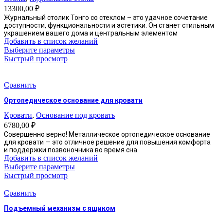
13300,00
₽
Журнальный столик Тонго со стеклом – это удачное сочетание
доступности, функциональности и эстетики. Он станет стильным
украшением вашего дома и центральным элементом
Добавить в список желаний
Этот
Выберите параметры
товар
Быстрый просмотр
имеет
несколько
вариаций.
Сравнить
Опции
Ортопедическое основание для кровати
можно
выбрать
Кровати
,
Основание под кровать
на
6780,00
₽
странице
Совершенно верно! Металлическое ортопедическое основание
товара.
для кровати — это отличное решение для повышения комфорта
и поддержки позвоночника во время сна.
Добавить в список желаний
Этот
Выберите параметры
товар
Быстрый просмотр
имеет
несколько
Сравнить
вариаций.
Подъемный механизм с ящиком
Опции