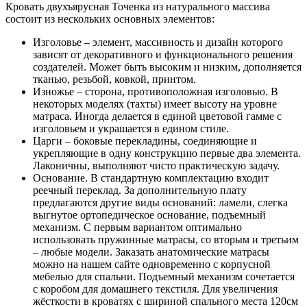
Кровать двухъярусная Точенка из натурального массива
состоит из нескольких основных элементов:
Изголовье – элемент, массивность и дизайн которого
зависят от декоративного и функционального решения
создателей. Может быть высоким и низким, дополняется
тканью, резьбой, ковкой, принтом.
Изножье – сторона, противоположная изголовью. В
некоторых моделях (тахты) имеет высоту на уровне
матраса. Иногда делается в единой цветовой гамме с
изголовьем и украшается в едином стиле.
Царги – боковые перекладины, соединяющие и
укрепляющие в одну конструкцию первые два элемента.
Лаконичны, выполняют чисто практическую задачу.
Основание. В стандартную комплектацию входит
реечный переклад. За дополнительную плату
предлагаются другие виды оснований: ламели, слегка
выгнутое ортопедическое основание, подъемный
механизм. С первым вариантом оптимально
использовать пружинные матрасы, со вторым и третьим
– любые модели. Заказать анатомические матрасы
можно на нашем сайте одновременно с корпусной
мебелью для спальни. Подъемный механизм сочетается
с коробом для домашнего текстиля. Для увеличения
жёсткости в кроватях с шириной спального места 120см