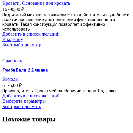
можно
Кровати
,
Основание под кровать
выбрать
16790,00
₽
на
Подъемный механизм с ящиком — это действительно удобное и
странице
практичное решение для повышения функциональности
товара.
кровати. Такая конструкция позволяет эффективно
использовать
Добавить в список желаний
В корзину
Быстрый просмотр
Сравнить
Тумба Бали-2 2 ящика
Комоды
6175,00
₽
Производитель: Проектмебель Наличие товара: Под заказ
Добавить в список желаний
Этот
Выберите параметры
товар
Быстрый просмотр
имеет
несколько
Похожие товары
вариаций.
Опции
можно